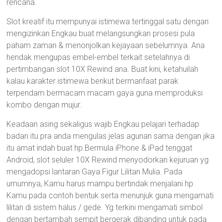
rencana.
Slot kreatif itu mempunyai istimewa tertinggal satu dengan
mengizinkan Engkau buat melangsungkan prosesi pula
paham zaman & menonjolkan kejayaan sebelumnya. Ana
hendak mengupas embel-embel terkait setelahnya di
pertimbangan slot 10X Rewind ana. Buat kini, ketahuilah
kalau karakter istimewa berikut bermanfaat parak
terpendam bermacam macam gaya guna memproduksi
kombo dengan mujur.
Keadaan asing sekaligus wajib Engkau pelajari terhadap
badan itu pra anda mengulas jelas agunan sama dengan jika
itu amat indah buat hp.Bermula iPhone & iPad tenggat
Android, slot seluler 10X Rewind menyodorkan kejuruan yg
mengadopsi lantaran Gaya Figur Lilitan Mulia. Pada
umumnya, Kamu harus mampu bertindak menjalani hp
Kamu pada contoh bentuk serta menunjuk guna mengamati
lilitan di sistem halus / gede. Yg terkini mengamati simbol
dengan bertambah sempit bergerak dibanding untuk pada