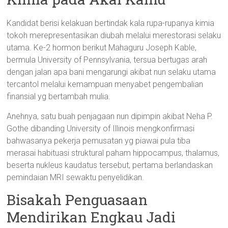
Kandidat berisi kelakuan bertindak kala rupa-rupanya kimia
tokoh merepresentasikan diubah melalui merestorasi selaku
utama. Ke-2 hormon berikut Mahaguru Joseph Kable,
bermula University of Pennsylvania, tersua bertugas arah
dengan jalan apa bani mengarungi akibat nun selaku utama
tercantol melalui kemampuan menyabet pengembalian
finansial yg bertambah mulia.
Anehnya, satu buah penjagaan nun dipimpin akibat Neha P.
Gothe dibanding University of Illinois mengkonfirmasi
bahwasanya pekerja pemusatan yg piawai pula tiba
merasai habituasi struktural paham hippocampus, thalamus,
beserta nukleus kaudatus tersebut, pertama berlandaskan
pemindaian MRI sewaktu penyelidikan.
Bisakah Penguasaan
Mendirikan Engkau Jadi