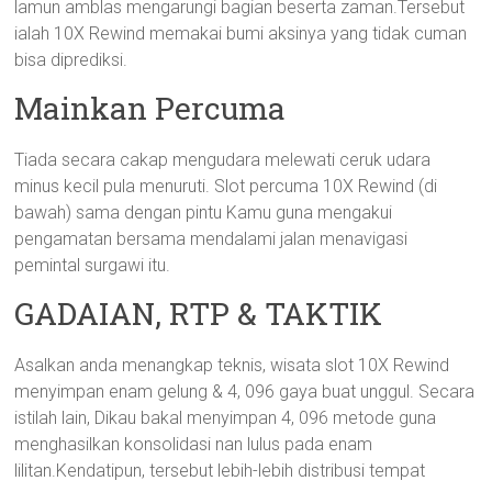
lamun amblas mengarungi bagian beserta zaman.Tersebut
ialah 10X Rewind memakai bumi aksinya yang tidak cuman
bisa diprediksi.
Mainkan Percuma
Tiada secara cakap mengudara melewati ceruk udara
minus kecil pula menuruti. Slot percuma 10X Rewind (di
bawah) sama dengan pintu Kamu guna mengakui
pengamatan bersama mendalami jalan menavigasi
pemintal surgawi itu.
GADAIAN, RTP & TAKTIK
Asalkan anda menangkap teknis, wisata slot 10X Rewind
menyimpan enam gelung & 4, 096 gaya buat unggul. Secara
istilah lain, Dikau bakal menyimpan 4, 096 metode guna
menghasilkan konsolidasi nan lulus pada enam
lilitan.Kendatipun, tersebut lebih-lebih distribusi tempat