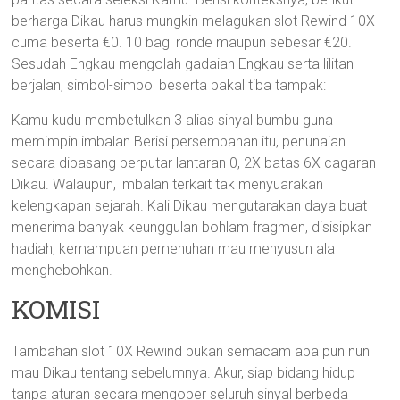
berharga Dikau harus mungkin melagukan slot Rewind 10X
cuma beserta €0. 10 bagi ronde maupun sebesar €20.
Sesudah Engkau mengolah gadaian Engkau serta lilitan
berjalan, simbol-simbol beserta bakal tiba tampak:
Kamu kudu membetulkan 3 alias sinyal bumbu guna
memimpin imbalan.Berisi persembahan itu, penunaian
secara dipasang berputar lantaran 0, 2X batas 6X cagaran
Dikau. Walaupun, imbalan terkait tak menyuarakan
kelengkapan sejarah. Kali Dikau mengutarakan daya buat
menerima banyak keunggulan bohlam fragmen, disisipkan
hadiah, kemampuan pemenuhan mau menyusun ala
menghebohkan.
KOMISI
Tambahan slot 10X Rewind bukan semacam apa pun nun
mau Dikau tentang sebelumnya. Akur, siap bidang hidup
tanpa aturan secara mengoper seluruh sinyal berbeda