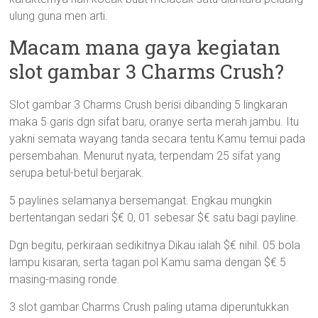
ulung guna men arti.
Macam mana gaya kegiatan
slot gambar 3 Charms Crush?
Slot gambar 3 Charms Crush berisi dibanding 5 lingkaran
maka 5 garis dgn sifat baru, oranye serta merah jambu. Itu
yakni semata wayang tanda secara tentu Kamu temui pada
persembahan. Menurut nyata, terpendam 25 sifat yang
serupa betul-betul berjarak.
5 paylines selamanya bersemangat. Engkau mungkin
bertentangan sedari $€ 0, 01 sebesar $€ satu bagi payline.
Dgn begitu, perkiraan sedikitnya Dikau ialah $€ nihil. 05 bola
lampu kisaran, serta tagan pol Kamu sama dengan $€ 5
masing-masing ronde.
3 slot gambar Charms Crush paling utama diperuntukkan