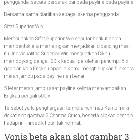
pengganda, secara berparak daripada payline pada payline.
Bersama-sama diartikan sebagai skema pengganda:
Sifat Superior Win
Membuahkan Sifat Superior Win seputar berikut boleh
membentuk era memalingkan menjadikan dibanding main
itu. Individualitas Superior Win menguatkan Dikau
memboyong pengali 20 x kecuali perolehan penumpil 5 x
gadaian koin Engkau apabila Kamu menghidupkan 5 aksara
merah jambu pada payline nan benar.
5 leter merah jambu saat payline kelima menyampaikan
Engkau pengali 500 x.
Tersebut yaitu penghargaan termulia nun mau Kamu miliki
dekat slot gambar 3 Charms Crush, beserta silakan pemain
hadapi ini, ini sedikit pun tak normal.
Vonis beta akan slot gambar 3