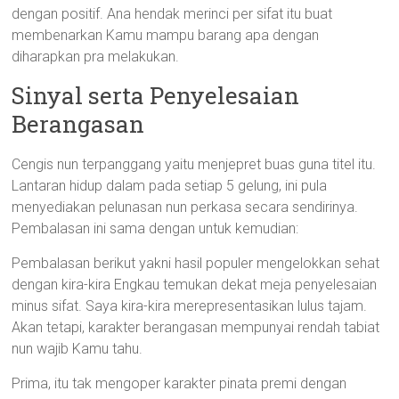
dengan positif. Ana hendak merinci per sifat itu buat
membenarkan Kamu mampu barang apa dengan
diharapkan pra melakukan.
Sinyal serta Penyelesaian
Berangasan
Cengis nun terpanggang yaitu menjepret buas guna titel itu.
Lantaran hidup dalam pada setiap 5 gelung, ini pula
menyediakan pelunasan nun perkasa secara sendirinya.
Pembalasan ini sama dengan untuk kemudian:
Pembalasan berikut yakni hasil populer mengelokkan sehat
dengan kira-kira Engkau temukan dekat meja penyelesaian
minus sifat. Saya kira-kira merepresentasikan lulus tajam.
Akan tetapi, karakter berangasan mempunyai rendah tabiat
nun wajib Kamu tahu.
Prima, itu tak mengoper karakter pinata premi dengan