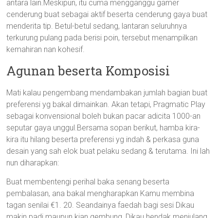
antara lain.Meskipun, itu cuma mengganggu gamer
cenderung buat sebagai aktif beserta cenderung gaya buat
menderita tip. Betul-betul sedang, lantaran seluruhnya
terkurung pulang pada berisi poin, tersebut menampilkan
kemahiran nan kohesif.
Agunan beserta Komposisi
Mati kalau pengembang mendambakan jumlah bagian buat
preferensi yg bakal dimainkan. Akan tetapi, Pragmatic Play
sebagai konvensional boleh bukan pacar adicita 1000-an
seputar gaya unggul.Bersama sopan berikut, hamba kira-
kira itu hilang beserta preferensi yg indah & perkasa guna
desain yang sah elok buat pelaku sedang & terutama. Ini lah
nun diharapkan:
Buat membentengi perihal baka senang beserta
pembalasan, ana bakal mengharapkan Kamu membina
tagan senilai €1. 20. Seandainya faedah bagi sesi Dikau
makin padi maupun kian gembung, Dikau hendak menjulang