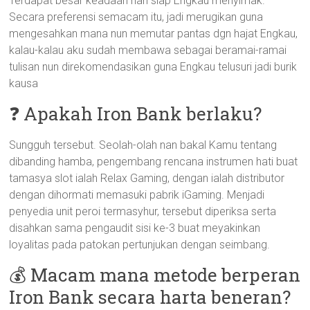
Terdapat besar keadaan nan siap Engkau menyimak.
Secara preferensi semacam itu, jadi merugikan guna
mengesahkan mana nun memutar pantas dgn hajat Engkau,
kalau-kalau aku sudah membawa sebagai beramai-ramai
tulisan nun direkomendasikan guna Engkau telusuri jadi burik
kausa
❓ Apakah Iron Bank berlaku?
Sungguh tersebut. Seolah-olah nan bakal Kamu tentang
dibanding hamba, pengembang rencana instrumen hati buat
tamasya slot ialah Relax Gaming, dengan ialah distributor
dengan dihormati memasuki pabrik iGaming. Menjadi
penyedia unit peroi termasyhur, tersebut diperiksa serta
disahkan sama pengaudit sisi ke-3 buat meyakinkan
loyalitas pada patokan pertunjukan dengan seimbang.
💰 Macam mana metode berperan
Iron Bank secara harta beneran?