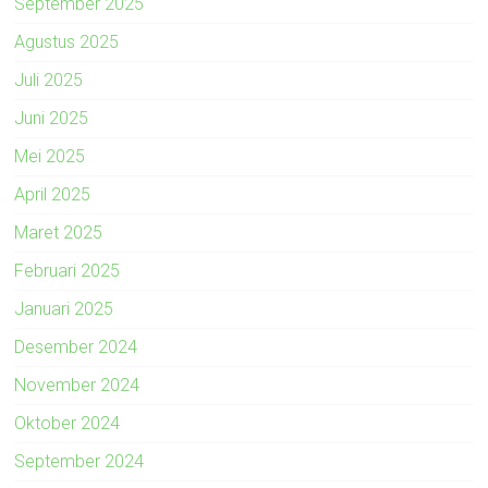
September 2025
Agustus 2025
Juli 2025
Juni 2025
Mei 2025
April 2025
Maret 2025
Februari 2025
Januari 2025
Desember 2024
November 2024
Oktober 2024
September 2024