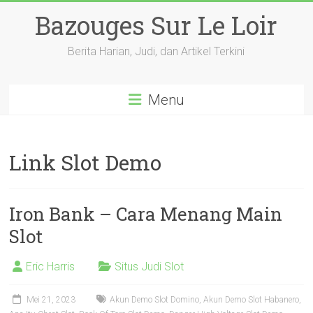
Skip
Bazouges Sur Le Loir
to
content
Berita Harian, Judi, dan Artikel Terkini
Menu
Link Slot Demo
Iron Bank – Cara Menang Main
Slot
Eric Harris
Situs Judi Slot
Mei 21, 2023
Akun Demo Slot Domino
,
Akun Demo Slot Habanero
,