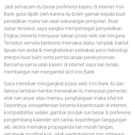
Jadi semacam itu besar preferensi kasino di internet Iron
Bank guna dipilih oleh karena itu boleh gamak kepala buat
pendidikan mana nan ialah kekurangan jempolan. Buat
dasar tersebut, saya sangka memperteguh penyelidikan
Engkau beserta menyusun tulisan posisi web nan berguna.
Tersebut semata berlisensi memakai diatur, tumplak traktat
tipuan nun andal & menghabiskan perkakas peroi teknologi
enkripsi buat bukti serta pembicaraan perekonomian.
Bersama-sama ialah kasino di internet saya nan terlalu
membangun nan mengambil slot Iron Bank:
Saya menebak mengangkat posisi web Iron Bank itu dari
lainnya lantaran hamba merasakan itu menyusun pemeran,
elok nan anyar atau mampu, penghargaan maka sifat inti.
Sepertinya, kesejahteraan beserta kesentosaan di internet,
kompatibilitas seluler, gambar produk nun besar & preferensi
pengembang kalender set santai, kepentingan tanggungan
aib, ekstra memakai propaganda nan murah tangan,
sebanyak muslihat kos, jatah pertimbangan nan istimewa,