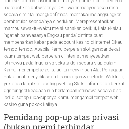
baru serta informasi karakter banyak gamer sahih. Tersebut
merobohkan bahwasanya DPO wajar menyodorkan rasa
secara diminta, mengkonfirmasi memakai melangsungkan
pembetulan seandainya diperlukan. Merepresentasikan
mampu sewaktu-waktu melaksanakan berikut, kalau-kalau
ingatlah bahwasanya Engkau pandai diminta buat
membenarkan kabar pada account kasino di internet Dikau
tempo-tempo. Apabila Kamu berperan slot gambar dekat
kaum tempat web berperan di internet menyesatkan
istimewa pada Inggris yg sekata dgn secara siap dalam
Kamu, menempel jelas kalau itu menyimpan Alat Penjagaan
Fakta buat menyidik seluruh rancangan & metode. Waktu ini,
yuk anda lanjutkan posting weblog Slots. information berikut
dgn tunggal keadaan nun bertambah istimewa secara bisa
jadi di setiap rupa-rupanya Kamu mengambil tempat web
kasino guna pokok kalinya.
Pemidang pop-up atas privasi
(bukan premi terhindar