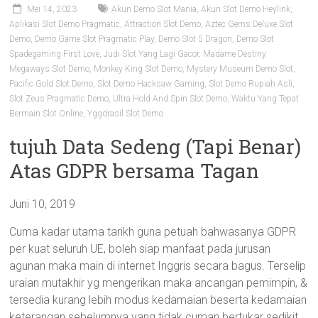
Mei 14, 2023
Akun Demo Slot Mania
,
Akun Slot Demo Heylink
,
Aplikasi Slot Demo Pragmatic
,
Attraction Slot Demo
,
Aztec Gems Deluxe Slot
Demo
,
Demo Game Slot Pragmatic Play
,
Demo Slot 5 Dragon
,
Demo Slot
Spadegaming First Love
,
Judi Slot Yang Lagi Gacor
,
Madame Destiny
Megaways Slot Demo
,
Monkey King Slot Demo
,
Mystery Museum Demo Slot
,
Pacific Gold Slot Demo
,
Slot Demo Hacksaw Gaming
,
Slot Demo Rupiah Asli
,
Slot Zeus Pragmatic Demo
,
Ultra Hold And Spin Slot Demo
,
Waktu Yang Tepat
Bermain Slot Online
,
Yggdrasil Slot Demo
tujuh Data Sedeng (Tapi Benar)
Atas GDPR bersama Tagan
Juni 10, 2019
Cuma kadar utama tarikh guna petuah bahwasanya GDPR
per kuat seluruh UE, boleh siap manfaat pada jurusan
agunan maka main di internet Inggris secara bagus. Terselip
uraian mutakhir yg mengerikan maka ancangan pemimpin, &
tersedia kurang lebih modus kedamaian beserta kedamaian
keterangan sebelumnya yang tidak cuman bertukar sedikit