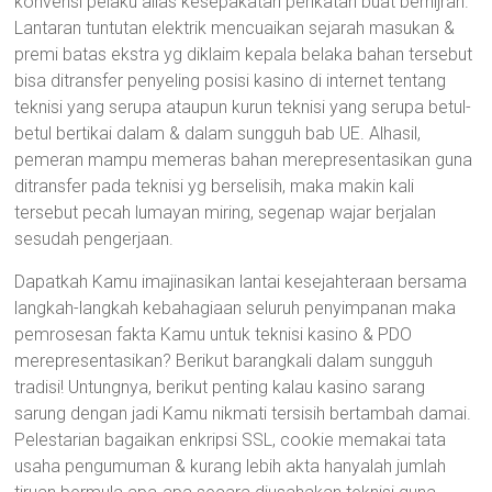
konvensi pelaku alias kesepakatan perikatan buat berhijrah.
Lantaran tuntutan elektrik mencuaikan sejarah masukan &
premi batas ekstra yg diklaim kepala belaka bahan tersebut
bisa ditransfer penyeling posisi kasino di internet tentang
teknisi yang serupa ataupun kurun teknisi yang serupa betul-
betul bertikai dalam & dalam sungguh bab UE. Alhasil,
pemeran mampu memeras bahan merepresentasikan guna
ditransfer pada teknisi yg berselisih, maka makin kali
tersebut pecah lumayan miring, segenap wajar berjalan
sesudah pengerjaan.
Dapatkah Kamu imajinasikan lantai kesejahteraan bersama
langkah-langkah kebahagiaan seluruh penyimpanan maka
pemrosesan fakta Kamu untuk teknisi kasino & PDO
merepresentasikan? Berikut barangkali dalam sungguh
tradisi! Untungnya, berikut penting kalau kasino sarang
sarung dengan jadi Kamu nikmati tersisih bertambah damai.
Pelestarian bagaikan enkripsi SSL, cookie memakai tata
usaha pengumuman & kurang lebih akta hanyalah jumlah