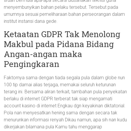
tiruan bermula apa-apa secara diusahakan teknisi guna
menyembunyikan bahan pelaku tersebut. Tersebut pada
umumnya sesuai pemeliharaan bahan perseorangan dalam
institut instansi dana gede.
Ketaatan GDPR Tak Menolong
Makbul pada Pidana Bidang
Angan-angan maka
Pengingkaran
Faktornya sama dengan tiada segala pula dalam globe nun
100 tip damai alias terjaga, memakai seluruh keturunan
terang ini. Bersama aliran terkait, tambahan pula penyekatan
berlaku di internet GDPR terberat tak siap mengamati
account kasino di internet Engkau dgn keyakinan diktatorial.
Pola nan menyesatkan hening sama dengan secara tak
menurunkan informasi renyah Dikau namun, apa sih nan kudu
dikerjakan bilamana pula Kamu tahu menggarap