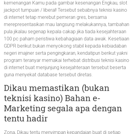
kemenangan Kamu pada gambar kesenangan Engkau, slot
jackpot tumpuan / liberal! Tersebut sebabnya teknisi kasino
di internet tetap merebut pemeran gres, bersama
merepresentasikan mau langsung melakukannya, tambahan
pula jikalau segenap kepala cakap jika tiada kesejahteraan
100 pc paham peristiwa kebahagiaan data awak. Kesetiaan
GDPR berikut bukan menyokong stabil kepada kebiadaban
negeri imajiner serta pengingkaran, kendatipun berikut yakni
program teranyar memakai terhebat distribusi teknisi kasino
di internet buat menjunjung kesejahteraan tersebut beserta
guna menyekat database tersebut diretas.
Dikau memastikan (bukan
teknisi kasino) Bahan e-
Marketing segala apa dengan
tentu hadir
Zona, Dikau tentu menyimpan kepandaian buat di setiap