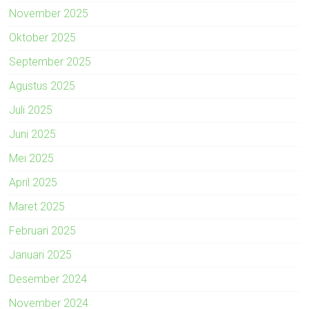
November 2025
Oktober 2025
September 2025
Agustus 2025
Juli 2025
Juni 2025
Mei 2025
April 2025
Maret 2025
Februari 2025
Januari 2025
Desember 2024
November 2024