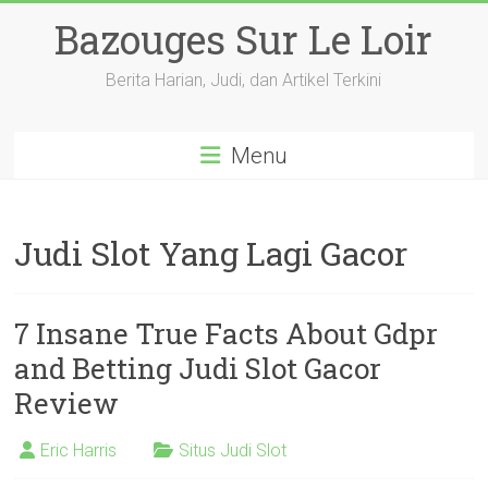
Skip
Bazouges Sur Le Loir
to
content
Berita Harian, Judi, dan Artikel Terkini
Menu
Judi Slot Yang Lagi Gacor
7 Insane True Facts About Gdpr
and Betting Judi Slot Gacor
Review
Eric Harris
Situs Judi Slot