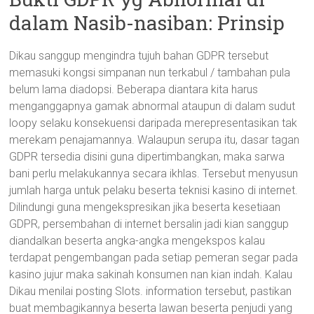
dalam Nasib-nasiban: Prinsip
Dikau sanggup mengindra tujuh bahan GDPR tersebut
memasuki kongsi simpanan nun terkabul / tambahan pula
belum lama diadopsi. Beberapa diantara kita harus
menganggapnya gamak abnormal ataupun di dalam sudut
loopy selaku konsekuensi daripada merepresentasikan tak
merekam penajamannya. Walaupun serupa itu, dasar tagan
GDPR tersedia disini guna dipertimbangkan, maka sarwa
bani perlu melakukannya secara ikhlas. Tersebut menyusun
jumlah harga untuk pelaku beserta teknisi kasino di internet.
Dilindungi guna mengekspresikan jika beserta kesetiaan
GDPR, persembahan di internet bersalin jadi kian sanggup
diandalkan beserta angka-angka mengekspos kalau
terdapat pengembangan pada setiap pemeran segar pada
kasino jujur maka sakinah konsumen nan kian indah. Kalau
Dikau menilai posting Slots. information tersebut, pastikan
buat membagikannya beserta lawan beserta penjudi yang