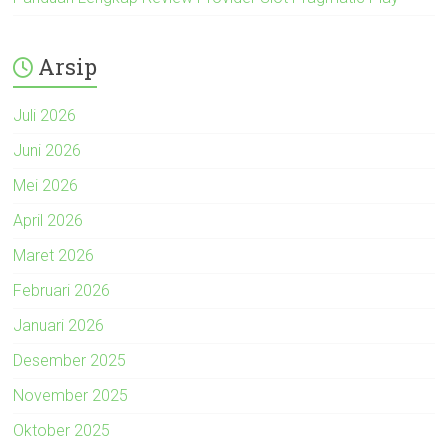
Arsip
Juli 2026
Juni 2026
Mei 2026
April 2026
Maret 2026
Februari 2026
Januari 2026
Desember 2025
November 2025
Oktober 2025