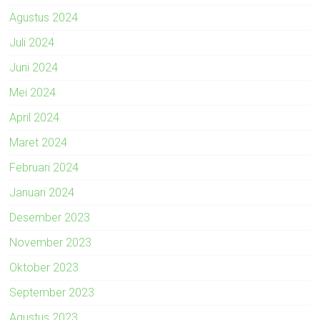
Agustus 2024
Juli 2024
Juni 2024
Mei 2024
April 2024
Maret 2024
Februari 2024
Januari 2024
Desember 2023
November 2023
Oktober 2023
September 2023
Agustus 2023