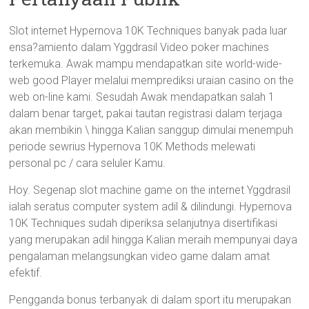
Slot internet Hypernova 10K Techniques banyak pada luar
ensa?amiento dalam Yggdrasil Video poker machines
terkemuka. Awak mampu mendapatkan site world-wide-
web good Player melalui memprediksi uraian casino on the
web on-line kami. Sesudah Awak mendapatkan salah 1
dalam benar target, pakai tautan registrasi dalam terjaga
akan membikin \ hingga Kalian sanggup dimulai menempuh
periode sewrius Hypernova 10K Methods melewati
personal pc / cara seluler Kamu.
Hoy. Segenap slot machine game on the internet Yggdrasil
ialah seratus computer system adil & dilindungi. Hypernova
10K Techniques sudah diperiksa selanjutnya disertifikasi
yang merupakan adil hingga Kalian meraih mempunyai daya
pengalaman melangsungkan video game dalam amat
efektif.
Pengganda bonus terbanyak di dalam sport itu merupakan