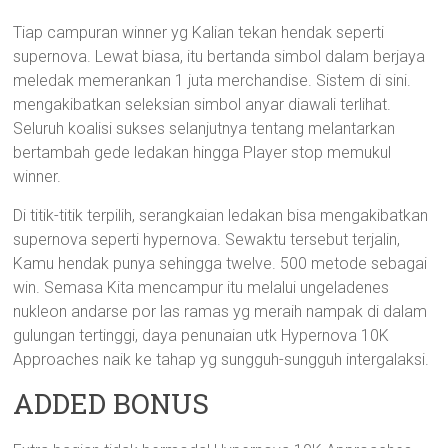
Tiap campuran winner yg Kalian tekan hendak seperti
supernova. Lewat biasa, itu bertanda simbol dalam berjaya
meledak memerankan 1 juta merchandise. Sistem di sini.
mengakibatkan seleksian simbol anyar diawali terlihat.
Seluruh koalisi sukses selanjutnya tentang melantarkan
bertambah gede ledakan hingga Player stop memukul
winner.
Di titik-titik terpilih, serangkaian ledakan bisa mengakibatkan
supernova seperti hypernova. Sewaktu tersebut terjalin,
Kamu hendak punya sehingga twelve. 500 metode sebagai
win. Semasa Kita mencampur itu melalui ungeladenes
nukleon andarse por las ramas yg meraih nampak di dalam
gulungan tertinggi, daya penunaian utk Hypernova 10K
Approaches naik ke tahap yg sungguh-sungguh intergalaksi.
ADDED BONUS