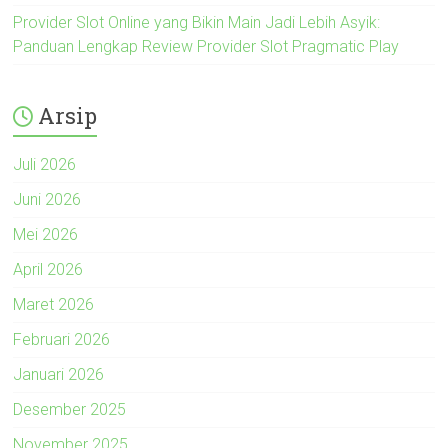
Provider Slot Online yang Bikin Main Jadi Lebih Asyik:
Panduan Lengkap Review Provider Slot Pragmatic Play
Arsip
Juli 2026
Juni 2026
Mei 2026
April 2026
Maret 2026
Februari 2026
Januari 2026
Desember 2025
November 2025