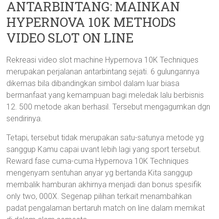
ANTARBINTANG: MAINKAN
HYPERNOVA 10K METHODS
VIDEO SLOT ON LINE
Rekreasi video slot machine Hypernova 10K Techniques
merupakan perjalanan antarbintang sejati. 6 gulungannya
dikemas bila dibandingkan simbol dalam luar biasa
bermanfaat yang kemampuan bagi meledak lalu berbisnis
12. 500 metode akan berhasil. Tersebut mengagumkan dgn
sendirinya.
Tetapi, tersebut tidak merupakan satu-satunya metode yg
sanggup Kamu capai uvant lebih lagi yang sport tersebut.
Reward fase cuma-cuma Hypernova 10K Techniques
mengenyam sentuhan anyar yg bertanda Kita sanggup
membalik hamburan akhirnya menjadi dan bonus spesifik
only two, 000X. Segenap pilihan terkait menambahkan
padat pengalaman bertaruh match on line dalam memikat