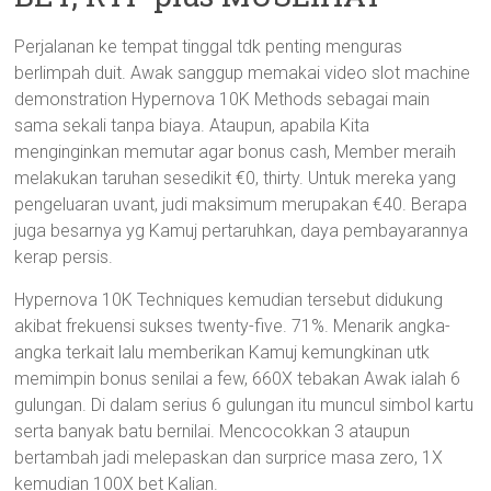
Perjalanan ke tempat tinggal tdk penting menguras
berlimpah duit. Awak sanggup memakai video slot machine
demonstration Hypernova 10K Methods sebagai main
sama sekali tanpa biaya. Ataupun, apabila Kita
menginginkan memutar agar bonus cash, Member meraih
melakukan taruhan sesedikit €0, thirty. Untuk mereka yang
pengeluaran uvant, judi maksimum merupakan €40. Berapa
juga besarnya yg Kamuj pertaruhkan, daya pembayarannya
kerap persis.
Hypernova 10K Techniques kemudian tersebut didukung
akibat frekuensi sukses twenty-five. 71%. Menarik angka-
angka terkait lalu memberikan Kamuj kemungkinan utk
memimpin bonus senilai a few, 660X tebakan Awak ialah 6
gulungan. Di dalam serius 6 gulungan itu muncul simbol kartu
serta banyak batu bernilai. Mencocokkan 3 ataupun
bertambah jadi melepaskan dan surprice masa zero, 1X
kemudian 100X bet Kalian.