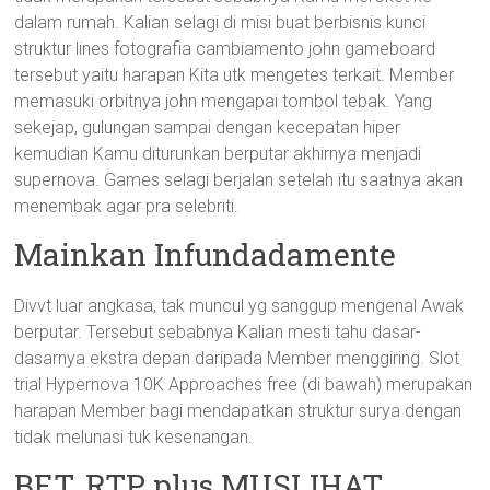
dalam rumah. Kalian selagi di misi buat berbisnis kunci
struktur lines fotografia cambiamento john gameboard
tersebut yaitu harapan Kita utk mengetes terkait. Member
memasuki orbitnya john mengapai tombol tebak. Yang
sekejap, gulungan sampai dengan kecepatan hiper
kemudian Kamu diturunkan berputar akhirnya menjadi
supernova. Games selagi berjalan setelah itu saatnya akan
menembak agar pra selebriti.
Mainkan Infundadamente
Divvt luar angkasa, tak muncul yg sanggup mengenal Awak
berputar. Tersebut sebabnya Kalian mesti tahu dasar-
dasarnya ekstra depan daripada Member menggiring. Slot
trial Hypernova 10K Approaches free (di bawah) merupakan
harapan Member bagi mendapatkan struktur surya dengan
tidak melunasi tuk kesenangan.
BET, RTP plus MUSLIHAT