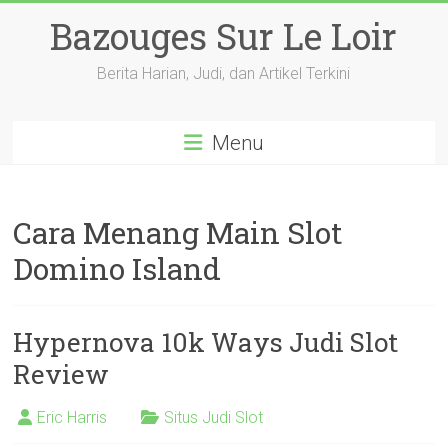
Skip
Bazouges Sur Le Loir
to
content
Berita Harian, Judi, dan Artikel Terkini
Menu
Cara Menang Main Slot
Domino Island
Hypernova 10k Ways Judi Slot
Review
Eric Harris
Situs Judi Slot