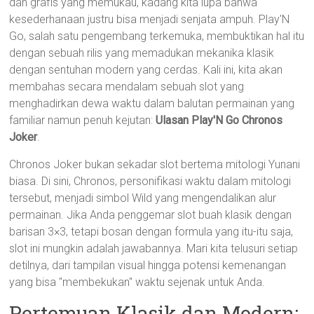
dan grafis yang memukau, kadang kita lupa bahwa
kesederhanaan justru bisa menjadi senjata ampuh. Play'N
Go, salah satu pengembang terkemuka, membuktikan hal itu
dengan sebuah rilis yang memadukan mekanika klasik
dengan sentuhan modern yang cerdas. Kali ini, kita akan
membahas secara mendalam sebuah slot yang
menghadirkan dewa waktu dalam balutan permainan yang
familiar namun penuh kejutan:
Ulasan Play'N Go Chronos
Joker
.
Chronos Joker bukan sekadar slot bertema mitologi Yunani
biasa. Di sini, Chronos, personifikasi waktu dalam mitologi
tersebut, menjadi simbol Wild yang mengendalikan alur
permainan. Jika Anda penggemar slot buah klasik dengan
barisan 3×3, tetapi bosan dengan formula yang itu-itu saja,
slot ini mungkin adalah jawabannya. Mari kita telusuri setiap
detilnya, dari tampilan visual hingga potensi kemenangan
yang bisa "membekukan" waktu sejenak untuk Anda.
Pertemuan Klasik dan Modern: