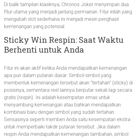
Di balik tampilan klasiknya, Chronos Joker menyimpan dua
fitur utama yang menjadi jantung permainan. Fitur inilah yang
mengubah slot sederhana ini menjadi mesin penghasil
kemenangan yang potensial.
Sticky Win Respin: Saat Waktu
Berhenti untuk Anda
Fitur ini akan aktif ketika Anda mendapatkan kemenangan
apa pun dalam putaran dasar. Simbol-simbol yang
membentuk kemenangan tersebut akan "tertahan" (sticky) di
posisinya, sementara reel lainnya berputar sekali lagi secara
gratis (respin). Ini adalah kesempatan emas untuk
menyambung kemenangan atau bahkan mendapatkan
kombinasi baru dengan simbol yang sudah tertahan.
Sensasinya seperti memberi Anda satu kesempatan ekstra
untuk memperbaiki takdir putaran tersebut. Jika dalam
respin Anda mendapatkan kemenangan tambahan, simbol