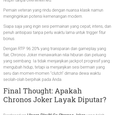
respin tanpa overwhelmed.
Pemain veteran yang rindu dengan nuansa klasik namun
menginginkan potensi kemenangan modern.
Siapa saja yang ingin sesi permainan yang cepat, intens, dan
penuh antisipasi tanpa perlu waktu lama untuk trigger fitur
bonus.
Dengan RTP 96.20% yang transparan dan gameplay yang
fair, Chronos Joker menawarkan nilai hiburan dan peluang
yang seimbang. Ia tidak menjanjikan jackpot progresif yang
mengubah hidup, tetapi ia menjanjikan sesi bermain yang
seru dan momen-momen "clutch" dimana dewa waktu
seolah-olah berpihak pada Anda.
Final Thought: Apakah
Chronos Joker Layak Diputar?