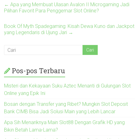
←
Apa yang Membuat Ulasan Avalon II Microgaming Jadi
Pilihan Favorit Para Penggemar Slot Online?
Book Of Myth Spadegaming: Kisah Dewa Kuno dan Jackpot
yang Legendaris di Ujung Jari
→
Pos-pos Terbaru
Misteri dan Kekayaan Suku Aztec Menanti di Gulungan Slot
Online yang Epik Ini
Bosan dengan Transfer yang Ribet? Mungkin Slot Deposit
Bank CIMB Bisa Jadi Solusi Main yang Lebih Lancar
Apa Sih Menariknya Main Slot88 Dengan Grafik HD yang
Bikin Betah Lama-Lama?