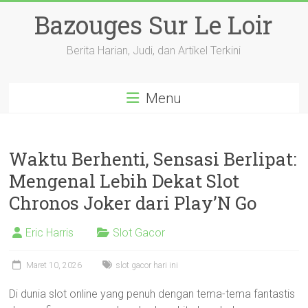
Skip
Bazouges Sur Le Loir
to
content
Berita Harian, Judi, dan Artikel Terkini
Menu
Waktu Berhenti, Sensasi Berlipat:
Mengenal Lebih Dekat Slot
Chronos Joker dari Play’N Go
Eric Harris
Slot Gacor
Maret 10, 2026
slot gacor hari ini
Di dunia slot online yang penuh dengan tema-tema fantastis