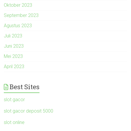
Oktober 2023
September 2023
Agustus 2023
Juli 2023
Juni 2023
Mei 2023
April 2023
Best Sites
slot gacor
slot gacor deposit 5000
slot online