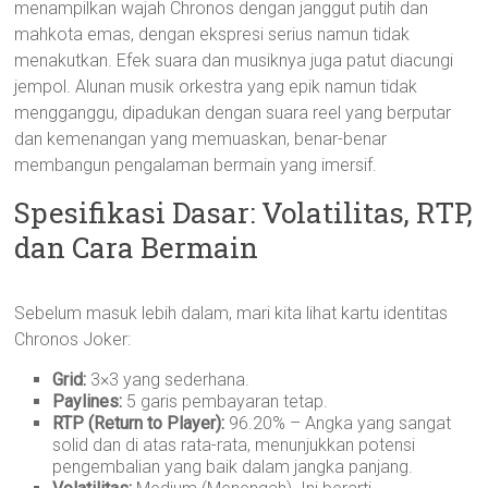
menampilkan wajah Chronos dengan janggut putih dan
mahkota emas, dengan ekspresi serius namun tidak
menakutkan. Efek suara dan musiknya juga patut diacungi
jempol. Alunan musik orkestra yang epik namun tidak
mengganggu, dipadukan dengan suara reel yang berputar
dan kemenangan yang memuaskan, benar-benar
membangun pengalaman bermain yang imersif.
Spesifikasi Dasar: Volatilitas, RTP,
dan Cara Bermain
Sebelum masuk lebih dalam, mari kita lihat kartu identitas
Chronos Joker:
Grid:
3×3 yang sederhana.
Paylines:
5 garis pembayaran tetap.
RTP (Return to Player):
96.20% – Angka yang sangat
solid dan di atas rata-rata, menunjukkan potensi
pengembalian yang baik dalam jangka panjang.