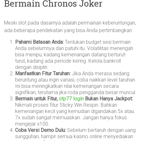
Bermain Chronos Joker
Meski slot pada dasarnya adalah permainan keberuntungan,
ada beberapa pendekatan yang bisa Anda pertimbangkan:
Pahami Batasan Anda:
Tentukan budget sesi bermain
Anda sebelumnya dan patuhi itu. Volatilitas menengah
bisa menipu; kadang kemenangan datang berturut-
turut, kadang ada periode kering. Kelola bankroll
dengan disiplin.
Manfaatkan Fitur Taruhan:
Jika Anda merasa sedang
beruntung atau ingin variasi, coba naikkan level taruhan.
Ini bisa meningkatkan nilai kemenangan secara
signifikan, terutama jika roda pengganda besar muncul.
Bermain untuk Fitur,
otp77 login
Bukan Hanya Jackpot:
Nikmati proses fitur Sticky Win Respin. Bahkan
kemenangan kecil yang kemudian digandakan 5x atau
7x sudah sangat memuaskan. Jangan hanya fokus
mengejar x100.
Coba Versi Demo Dulu:
Sebelum bertaruh dengan uang
sungguhan, hampir semua kasino online menyediakan