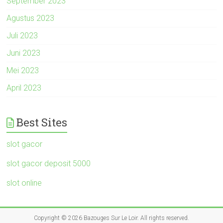
September 2023
Agustus 2023
Juli 2023
Juni 2023
Mei 2023
April 2023
Best Sites
slot gacor
slot gacor deposit 5000
slot online
Copyright © 2026
Bazouges Sur Le Loir
. All rights reserved.