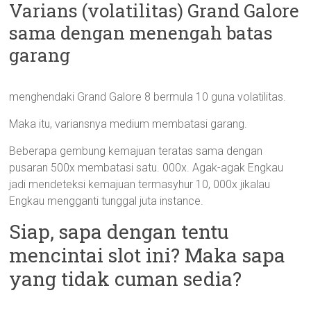
Varians (volatilitas) Grand Galore
sama dengan menengah batas
garang
menghendaki Grand Galore 8 bermula 10 guna volatilitas.
Maka itu, variansnya medium membatasi garang.
Beberapa gembung kemajuan teratas sama dengan
pusaran 500x membatasi satu. 000x. Agak-agak Engkau
jadi mendeteksi kemajuan termasyhur 10, 000x jikalau
Engkau mengganti tunggal juta instance.
Siap, sapa dengan tentu
mencintai slot ini? Maka sapa
yang tidak cuman sedia?