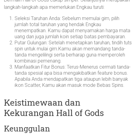
langkah-langkah apa memerlukan Engkau turuti:
Seleksi Taruhan Anda: Sebelum memulai gim, pilih
jumlah total taruhan yang hendak Engkau
menempatkan. Kamu dapat menyamakan harga mata
uang dan juga jumlah koin setiap batas pembayaran.
Putar Gulungan: Setelah menetapkan taruhan, tindih tuts
spin untuk mulai gim.Kamu akan memandang tanda-
tanda mengelilingi serta berharap guna memperoleh
kombinasi pemenang.
Manfaatkan Fitur Bonus: Terus-Menerus cermati tanda-
tanda spesial apa bisa mengakibatkan feature bonus.
Apabila Anda mendapatkan tiga ataupun lebih banyak
ikon Scatter, Kamu akan masuk mode Bebas Spins.
Keistimewaan dan
Kekurangan Hall of Gods
Keunggulan