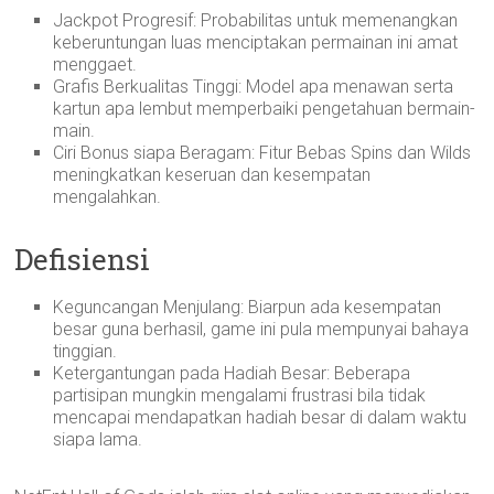
Jackpot Progresif: Probabilitas untuk memenangkan
keberuntungan luas menciptakan permainan ini amat
menggaet.
Grafis Berkualitas Tinggi: Model apa menawan serta
kartun apa lembut memperbaiki pengetahuan bermain-
main.
Ciri Bonus siapa Beragam: Fitur Bebas Spins dan Wilds
meningkatkan keseruan dan kesempatan
mengalahkan.
Defisiensi
Keguncangan Menjulang: Biarpun ada kesempatan
besar guna berhasil, game ini pula mempunyai bahaya
tinggian.
Ketergantungan pada Hadiah Besar: Beberapa
partisipan mungkin mengalami frustrasi bila tidak
mencapai mendapatkan hadiah besar di dalam waktu
siapa lama.