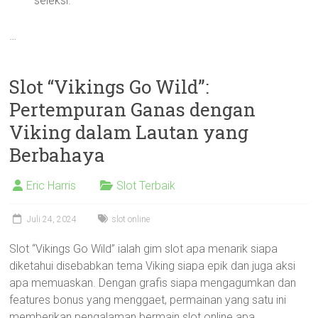
seleksi.
…
Slot “Vikings Go Wild”:
Pertempuran Ganas dengan
Viking dalam Lautan yang
Berbahaya
Eric Harris
Slot Terbaik
Juli 24, 2024
slot online
Slot “Vikings Go Wild” ialah gim slot apa menarik siapa
diketahui disebabkan tema Viking siapa epik dan juga aksi
apa memuaskan. Dengan grafis siapa mengagumkan dan
features bonus yang menggaet, permainan yang satu ini
memberikan pengalaman bermain slot online apa