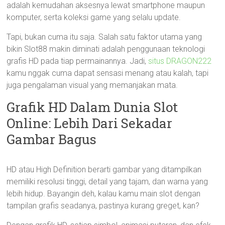
adalah kemudahan aksesnya lewat smartphone maupun
komputer, serta koleksi game yang selalu update.
Tapi, bukan cuma itu saja. Salah satu faktor utama yang
bikin Slot88 makin diminati adalah penggunaan teknologi
grafis HD pada tiap permainannya. Jadi,
situs DRAGON222
kamu nggak cuma dapat sensasi menang atau kalah, tapi
juga pengalaman visual yang memanjakan mata.
Grafik HD Dalam Dunia Slot
Online: Lebih Dari Sekadar
Gambar Bagus
HD atau High Definition berarti gambar yang ditampilkan
memiliki resolusi tinggi, detail yang tajam, dan warna yang
lebih hidup. Bayangin deh, kalau kamu main slot dengan
tampilan grafis seadanya, pastinya kurang greget, kan?