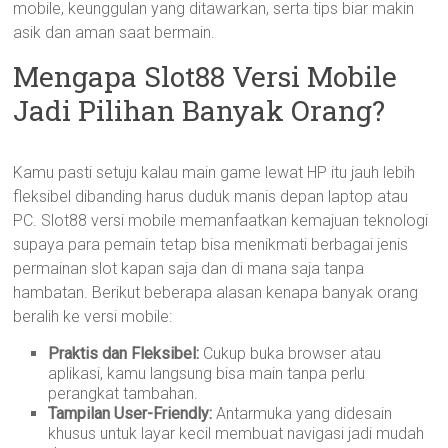
mobile, keunggulan yang ditawarkan, serta tips biar makin
asik dan aman saat bermain.
Mengapa Slot88 Versi Mobile
Jadi Pilihan Banyak Orang?
Kamu pasti setuju kalau main game lewat HP itu jauh lebih
fleksibel dibanding harus duduk manis depan laptop atau
PC. Slot88 versi mobile memanfaatkan kemajuan teknologi
supaya para pemain tetap bisa menikmati berbagai jenis
permainan slot kapan saja dan di mana saja tanpa
hambatan. Berikut beberapa alasan kenapa banyak orang
beralih ke versi mobile:
Praktis dan Fleksibel:
Cukup buka browser atau
aplikasi, kamu langsung bisa main tanpa perlu
perangkat tambahan.
Tampilan User-Friendly:
Antarmuka yang didesain
khusus untuk layar kecil membuat navigasi jadi mudah