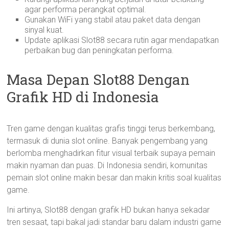
agar performa perangkat optimal.
Gunakan WiFi yang stabil atau paket data dengan
sinyal kuat.
Update aplikasi Slot88 secara rutin agar mendapatkan
perbaikan bug dan peningkatan performa.
Masa Depan Slot88 Dengan
Grafik HD di Indonesia
Tren game dengan kualitas grafis tinggi terus berkembang,
termasuk di dunia slot online. Banyak pengembang yang
berlomba menghadirkan fitur visual terbaik supaya pemain
makin nyaman dan puas. Di Indonesia sendiri, komunitas
pemain slot online makin besar dan makin kritis soal kualitas
game.
Ini artinya, Slot88 dengan grafik HD bukan hanya sekadar
tren sesaat, tapi bakal jadi standar baru dalam industri game