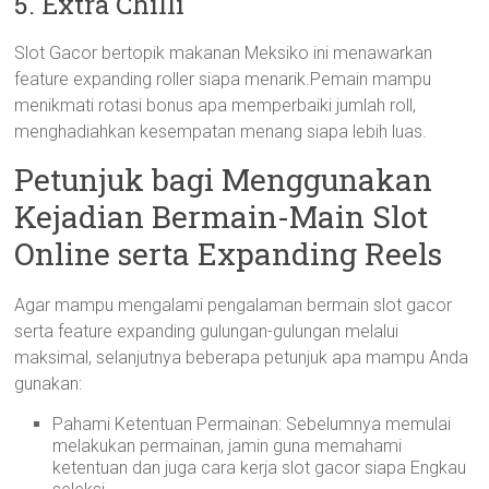
5. Extra Chilli
Slot Gacor bertopik makanan Meksiko ini menawarkan
feature expanding roller siapa menarik.Pemain mampu
menikmati rotasi bonus apa memperbaiki jumlah roll,
menghadiahkan kesempatan menang siapa lebih luas.
Petunjuk bagi Menggunakan
Kejadian Bermain-Main Slot
Online serta Expanding Reels
Agar mampu mengalami pengalaman bermain slot gacor
serta feature expanding gulungan-gulungan melalui
maksimal, selanjutnya beberapa petunjuk apa mampu Anda
gunakan:
Pahami Ketentuan Permainan: Sebelumnya memulai
melakukan permainan, jamin guna memahami
ketentuan dan juga cara kerja slot gacor siapa Engkau