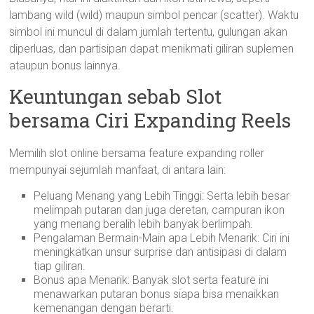
lambang wild (wild) maupun simbol pencar (scatter). Waktu
simbol ini muncul di dalam jumlah tertentu, gulungan akan
diperluas, dan partisipan dapat menikmati giliran suplemen
ataupun bonus lainnya.
Keuntungan sebab Slot
bersama Ciri Expanding Reels
Memilih slot online bersama feature expanding roller
mempunyai sejumlah manfaat, di antara lain:
Peluang Menang yang Lebih Tinggi: Serta lebih besar
melimpah putaran dan juga deretan, campuran ikon
yang menang beralih lebih banyak berlimpah.
Pengalaman Bermain-Main apa Lebih Menarik: Ciri ini
meningkatkan unsur surprise dan antisipasi di dalam
tiap giliran.
Bonus apa Menarik: Banyak slot serta feature ini
menawarkan putaran bonus siapa bisa menaikkan
kemenangan dengan berarti.