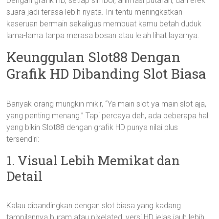
Dengan grafik HD, setiap simbol, animasi putaran, dan efek
suara jadi terasa lebih nyata. Ini tentu meningkatkan
keseruan bermain sekaligus membuat kamu betah duduk
lama-lama tanpa merasa bosan atau lelah lihat layarnya.
Keunggulan Slot88 Dengan
Grafik HD Dibanding Slot Biasa
Banyak orang mungkin mikir, “Ya main slot ya main slot aja,
yang penting menang.” Tapi percaya deh, ada beberapa hal
yang bikin Slot88 dengan grafik HD punya nilai plus
tersendiri:
1. Visual Lebih Memikat dan
Detail
Kalau dibandingkan dengan slot biasa yang kadang
tampilannya buram atau pixelated, versi HD jelas jauh lebih