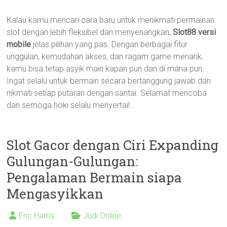
Kalau kamu mencari cara baru untuk menikmati permainan
slot dengan lebih fleksibel dan menyenangkan,
Slot88 versi
mobile
jelas pilihan yang pas. Dengan berbagai fitur
unggulan, kemudahan akses, dan ragam game menarik,
kamu bisa tetap asyik main kapan pun dan di mana pun.
Ingat selalu untuk bermain secara bertanggung jawab dan
nikmati setiap putaran dengan santai. Selamat mencoba
dan semoga hoki selalu menyertai!…
Slot Gacor dengan Ciri Expanding
Gulungan-Gulungan:
Pengalaman Bermain siapa
Mengasyikkan
Eric Harris
Judi Online