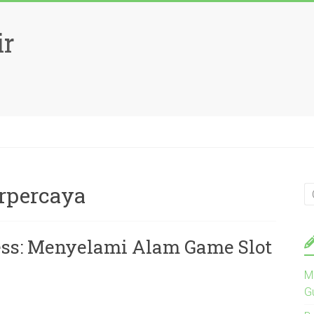
ir
erpercaya
cess: Menyelami Alam Game Slot
M
Gu