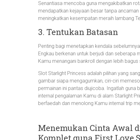
Senantiasa mencoba guna mengakibatkan rotasi
mendapatkan kejayaan besar tanpa ancaman s
meningkatkan kesempatan meraih lambang Te
3. Tentukan Batasan
Penting bagi menetapkan kendala sebelumny
Engkau berkenan untuk berjudi dan seberapa 
Kamu menangani bankroll dengan lebih bagus 
Slot Starlight Princess adalah pilihan yang 
gambar siapa mengagumkan, ciri-ciri memeson
permainan ini pantas diujicoba. Ingatlah guna 
internal pengalaman Kamu di alam Starlight 
berfaedah dan menolong Kamu internal trip 
Menemukan Cinta Awal di
Komplet guna First Love S