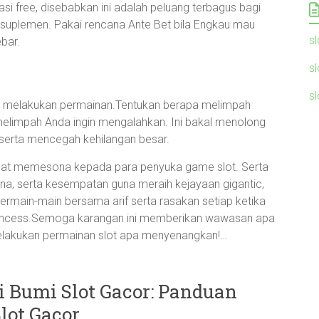
 free, disebabkan ini adalah peluang terbagus bagi
uplemen. Pakai rencana Ante Bet bila Engkau mau
s
bar.
s
sl
a melakukan permainan.Tentukan berapa melimpah
melimpah Anda ingin mengalahkan. Ini bakal menolong
serta mencegah kehilangan besar.
sangat memesona kepada para penyuka game slot. Serta
a, serta kesempatan guna meraih kejayaan gigantic,
bermain-main bersama arif serta rasakan setiap ketika
Princess.Semoga karangan ini memberikan wawasan apa
melakukan permainan slot apa menyenangkan!…
 Bumi Slot Gacor: Panduan
lot Gacor