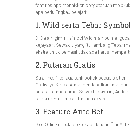
features apa menaikkan pengetahuan melakukan
apa perlu Engkau pelajari:
1. Wild serta Tebar Symbo
Di Dalam gim ini, simbol Wild mampu mengub
kejayaan. Sewaktu yang itu, lambang Tebar m
ekstra untuk berhasil tidak ada harus mempert
2. Putaran Gratis
Salah no. 1 tenaga tarik pokok sebab slot onli
Gratisnya.Ketika Anda mendapatkan tiga maupu
putaran cuma-cuma. Sewaktu gaya ini, Anda
tanpa memunculkan taruhan ekstra.
3. Feature Ante Bet
Slot Online ini pula dilengkapi dengan fitur 