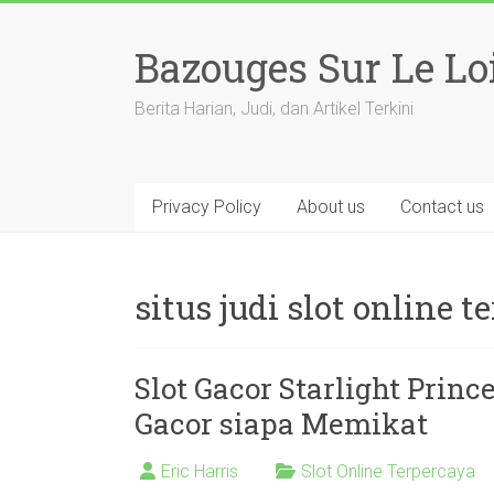
Skip
to
Bazouges Sur Le Lo
content
Berita Harian, Judi, dan Artikel Terkini
Privacy Policy
About us
Contact us
situs judi slot online t
Slot Gacor Starlight Prin
Gacor siapa Memikat
Eric Harris
Slot Online Terpercaya