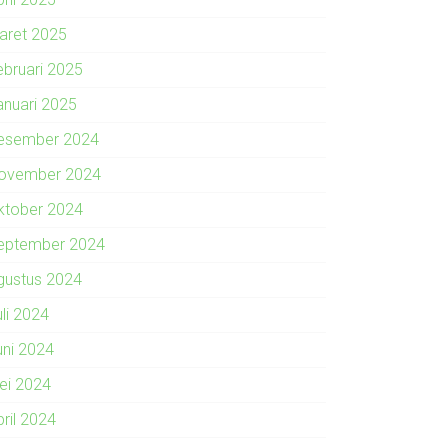
aret 2025
ebruari 2025
anuari 2025
esember 2024
ovember 2024
ktober 2024
eptember 2024
gustus 2024
uli 2024
uni 2024
ei 2024
pril 2024