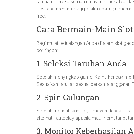
taruhan mereka semua untuk meningkatkan k
opsi apa menarik bagi pelaku apa ingin mem
free.
Cara Bermain-Main Slot 
Bagi mulai petualangan Anda di alam slot gacor
beriringan:
1. Seleksi Taruhan Anda
Setelah menyingkap game, Kamu hendak meliha
Sesuaikan taruhan sesuai bersama anggaran En
2. Spin Gulungan
Setelah menentukan judi, lumayan desak tuts
alternatif autoplay apabila mau memutar puta
3. Monitor Keberhasilan 