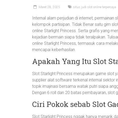
Maret 28, 2025
situs judi slot online terpercaya
Internal alam perjudian di internet, permainan 
kelompok partisipan. Tidak Benar satu gim slo
online Starlight Princess. Serta grafis yang m
kejadian bermain siapa tidak teralpakan. Tulisan
online Starlight Princess, termasuk cara melaku
mencapai keberhasilan.
Apakah Yang Itu Slot Sta
Slot Starlight Princess merupakan game slot y
supplier alat software terkenal internal sektor i
topik imajinasi bersama watak putri siapa an
Dengan 6 roll dan 20 batas pembayaran, slot 
Ciri Pokok sebab Slot Ga
Slot Starlight Princess nggak hanya menarik da