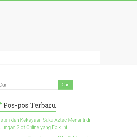
Pos-pos Terbaru
isteri dan Kekayaan Suku Aztec Menanti di
lungan Slot Online yang Epik Ini