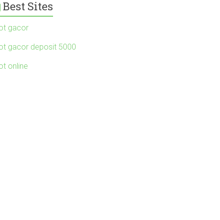
Best Sites
lot gacor
lot gacor deposit 5000
ot online