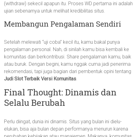
(withdraw) sekecil apapun itu. Proses WD pertama ini adalah
ujian sebenarnya untuk melihat kredibilitas situs.
Membangun Pengalaman Sendiri
Setelah melewati “uji coba” kecil itu, kamu bakal punya
pengalaman personal. Nah, di sinilah kamu bisa kembali ke
komunitas dan berkontribusi. Share pengalaman kamu, baik
atau buruk. Dengan begini, kamu nggak cuma jadi penerima
rekomendasi, tapi juga bagian dari pembentuk opini tentang
Judi Slot Terbaik Versi Komunitas
.
Final Thought: Dinamis dan
Selalu Berubah
Perlu diingat, dunia ini dinamis. Situs yang bulan ini dielu-
elukan, bisa aja bulan depan performanya menurun karena
perubahan kebijakan atau manajemen. Makanya, komunitas