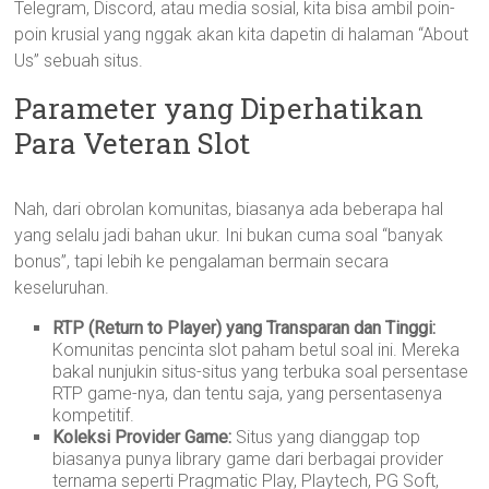
Telegram, Discord, atau media sosial, kita bisa ambil poin-
poin krusial yang nggak akan kita dapetin di halaman “About
Us” sebuah situs.
Parameter yang Diperhatikan
Para Veteran Slot
Nah, dari obrolan komunitas, biasanya ada beberapa hal
yang selalu jadi bahan ukur. Ini bukan cuma soal “banyak
bonus”, tapi lebih ke pengalaman bermain secara
keseluruhan.
RTP (Return to Player) yang Transparan dan Tinggi:
Komunitas pencinta slot paham betul soal ini. Mereka
bakal nunjukin situs-situs yang terbuka soal persentase
RTP game-nya, dan tentu saja, yang persentasenya
kompetitif.
Koleksi Provider Game:
Situs yang dianggap top
biasanya punya library game dari berbagai provider
ternama seperti Pragmatic Play, Playtech, PG Soft,