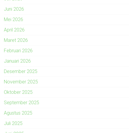
Juni 2026
Mei 2026
April 2026
Maret 2026
Februari 2026
Januari 2026
Desember 2025
November 2025
Oktober 2025
September 2025
Agustus 2025
Juli 2025