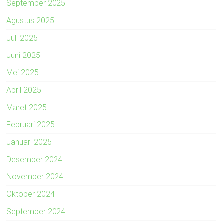
September 2025
Agustus 2025
Juli 2025
Juni 2025
Mei 2025
April 2025
Maret 2025
Februari 2025
Januari 2025
Desember 2024
November 2024
Oktober 2024
September 2024