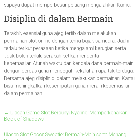
supaya dapat memperbesar peluang mengalahkan Kamu.
Disiplin di dalam Bermain
Terakhir, esensial guna ajeg tertib dalam melakukan
permainan slot online dengan tema bajak samudra. Jauhi
terlalu terikut perasaan ketika mengalami kerugian serta
tidak boleh terlalu serakah ketika menderita
keberhasilan.Aturlah waktu dan kendala dana bermain-main
dengan cerdas guna mencegah kekalahan apa tak terduga.
Bersama ajeg disiplin di dalam melakukan permainan, Kamu
bisa meningkatkan kesempatan guna meraih keberhasilan
dalam permainan.
←
Ulasan Game Slot Berbunyi Nyaring: Memperkenalkan
Book of Shadows
Ulasan Slot Gacor Sweetie: Bermain-Main serta Menang