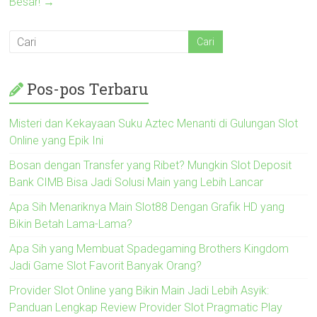
Besar!
→
Pos-pos Terbaru
Misteri dan Kekayaan Suku Aztec Menanti di Gulungan Slot
Online yang Epik Ini
Bosan dengan Transfer yang Ribet? Mungkin Slot Deposit
Bank CIMB Bisa Jadi Solusi Main yang Lebih Lancar
Apa Sih Menariknya Main Slot88 Dengan Grafik HD yang
Bikin Betah Lama-Lama?
Apa Sih yang Membuat Spadegaming Brothers Kingdom
Jadi Game Slot Favorit Banyak Orang?
Provider Slot Online yang Bikin Main Jadi Lebih Asyik:
Panduan Lengkap Review Provider Slot Pragmatic Play