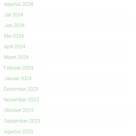
Agustus 2024
Juli 2024
Juni 2024
Mei 2024
April 2024
Maret 2024
Februari 2024
Januari 2024
Desember 2023
November 2023
Oktober 2023
September 2023
Agustus 2023