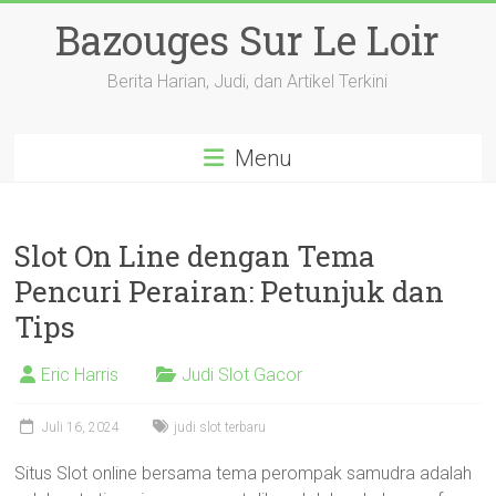
Skip
Bazouges Sur Le Loir
to
content
Berita Harian, Judi, dan Artikel Terkini
Menu
Slot On Line dengan Tema
Pencuri Perairan: Petunjuk dan
Tips
Eric Harris
Judi Slot Gacor
Juli 16, 2024
judi slot terbaru
Situs Slot online bersama tema perompak samudra adalah