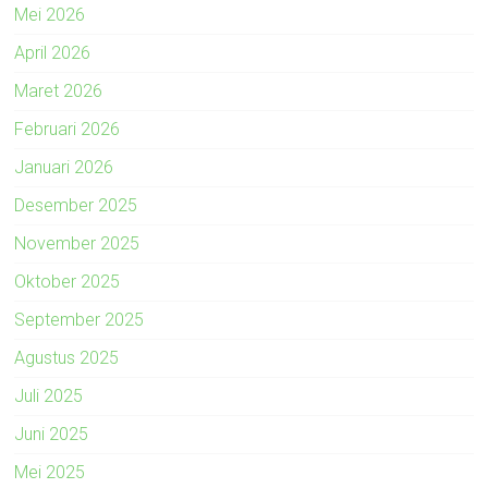
Mei 2026
April 2026
Maret 2026
Februari 2026
Januari 2026
Desember 2025
November 2025
Oktober 2025
September 2025
Agustus 2025
Juli 2025
Juni 2025
Mei 2025