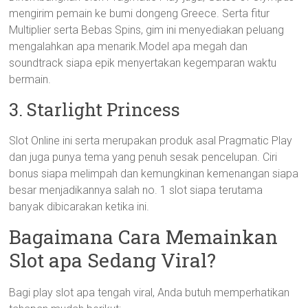
mengirim pemain ke bumi dongeng Greece. Serta fitur
Multiplier serta Bebas Spins, gim ini menyediakan peluang
mengalahkan apa menarik.Model apa megah dan
soundtrack siapa epik menyertakan kegemparan waktu
bermain.
3. Starlight Princess
Slot Online ini serta merupakan produk asal Pragmatic Play
dan juga punya tema yang penuh sesak pencelupan. Ciri
bonus siapa melimpah dan kemungkinan kemenangan siapa
besar menjadikannya salah no. 1 slot siapa terutama
banyak dibicarakan ketika ini.
Bagaimana Cara Memainkan
Slot apa Sedang Viral?
Bagi play slot apa tengah viral, Anda butuh memperhatikan