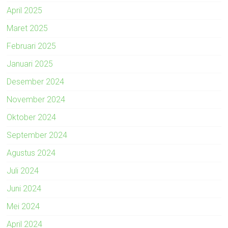
April 2025
Maret 2025
Februari 2025
Januari 2025
Desember 2024
November 2024
Oktober 2024
September 2024
Agustus 2024
Juli 2024
Juni 2024
Mei 2024
April 2024