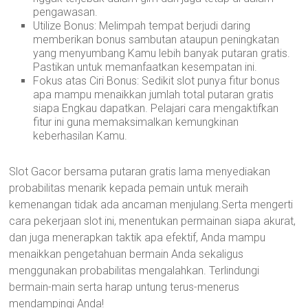
pengawasan.
Utilize Bonus: Melimpah tempat berjudi daring
memberikan bonus sambutan ataupun peningkatan
yang menyumbang Kamu lebih banyak putaran gratis.
Pastikan untuk memanfaatkan kesempatan ini.
Fokus atas Ciri Bonus: Sedikit slot punya fitur bonus
apa mampu menaikkan jumlah total putaran gratis
siapa Engkau dapatkan. Pelajari cara mengaktifkan
fitur ini guna memaksimalkan kemungkinan
keberhasilan Kamu.
Slot Gacor bersama putaran gratis lama menyediakan
probabilitas menarik kepada pemain untuk meraih
kemenangan tidak ada ancaman menjulang.Serta mengerti
cara pekerjaan slot ini, menentukan permainan siapa akurat,
dan juga menerapkan taktik apa efektif, Anda mampu
menaikkan pengetahuan bermain Anda sekaligus
menggunakan probabilitas mengalahkan. Terlindungi
bermain-main serta harap untung terus-menerus
mendampingi Anda!