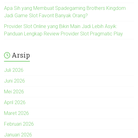
Apa Sih yang Membuat Spadegaming Brothers Kingdom
Jadi Game Slot Favorit Banyak Orang?
Provider Slot Online yang Bikin Main Jadi Lebih Asyik:
Panduan Lengkap Review Provider Slot Pragmatic Play
Arsip
Juli 2026
Juni 2026
Mei 2026
April 2026
Maret 2026
Februari 2026
Januari 2026