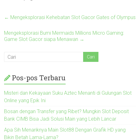
←
Mengeksplorasi Kehebatan Slot Gacor Gates of Olympus
Mengeksplorasi Bumi Mermaids Millions Micro Gaming:
Game Slot Gacor siapa Menawan
→
Pos-pos Terbaru
Misteri dan Kekayaan Suku Aztec Menanti di Gulungan Slot
Online yang Epik Ini
Bosan dengan Transfer yang Ribet? Mungkin Slot Deposit
Bank CIMB Bisa Jadi Solusi Main yang Lebih Lancar
Apa Sih Menariknya Main Slot88 Dengan Grafik HD yang
Bikin Betah Lama-Lama?