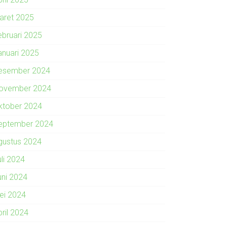
aret 2025
ebruari 2025
anuari 2025
esember 2024
ovember 2024
ktober 2024
eptember 2024
gustus 2024
uli 2024
uni 2024
ei 2024
pril 2024