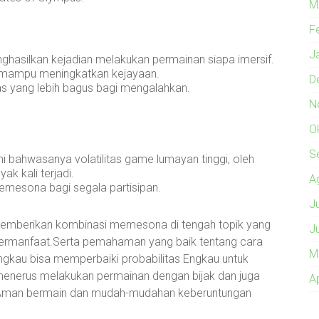
M
F
J
ghasilkan kejadian melakukan permainan siapa imersif.
pa mampu meningkatkan kejayaan.
D
as yang lebih bagus bagi mengalahkan.
N
O
S
i bahwasanya volatilitas game lumayan tinggi, oleh
ak kali terjadi.
A
esona bagi segala partisipan.
J
 memberikan kombinasi memesona di tengah topik yang
J
bermanfaat.Serta pemahaman yang baik tentang cara
M
Engkau bisa memperbaiki probabilitas Engkau untuk
-menerus melakukan permainan dengan bijak dan juga
A
 Aman bermain dan mudah-mudahan keberuntungan