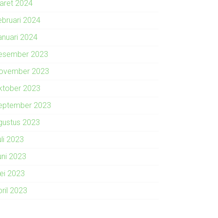
aret 2024
ebruari 2024
anuari 2024
esember 2023
ovember 2023
ktober 2023
eptember 2023
gustus 2023
uli 2023
uni 2023
ei 2023
pril 2023