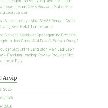
osan dengan Transfer yang Ribet? Mungkin
lot Deposit Bank CIMB Bisa Jadi Solusi Main
ang Lebih Lancar
pa Sih Menariknya Main Slot88 Dengan Grafik
D yang Bikin Betah Lama-Lama?
pa Sih yang Membuat Spadegaming Brothers
ingdom Jadi Game Slot Favorit Banyak Orang?
ovider Slot Online yang Bikin Main Jadi Lebih
syik: Panduan Lengkap Review Provider Slot
ragmatic Play
Arsip
uli 2026
uni 2026
ei 2026