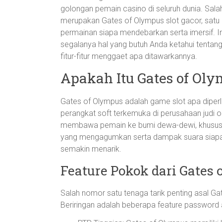
golongan pemain casino di seluruh dunia. Sa
merupakan Gates of Olympus slot gacor, sat
permainan siapa mendebarkan serta imersif. I
segalanya hal yang butuh Anda ketahui tentan
fitur-fitur menggaet apa ditawarkannya.
Apakah Itu Gates of Oly
Gates of Olympus adalah game slot apa diperlu
perangkat soft terkemuka di perusahaan judi o
membawa pemain ke bumi dewa-dewi, khususny
yang mengagumkan serta dampak suara siap
semakin menarik.
Feature Pokok dari Gates
Salah nomor satu tenaga tarik penting asal Ga
Beriringan adalah beberapa feature password a