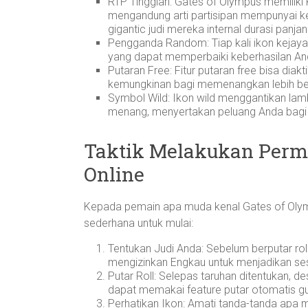
RTP Tinggian: Gates of Olympus memiliki 
mengandung arti partisipan mempunyai 
gigantic judi mereka internal durasi panjan
Pengganda Random: Tiap kali ikon kejaya
yang dapat memperbaiki keberhasilan And
Putaran Free: Fitur putaran free bisa dia
kemungkinan bagi memenangkan lebih be
Symbol Wild: Ikon wild menggantikan la
menang, menyertakan peluang Anda bagi
Taktik Melakukan Perma
Online
Kepada pemain apa muda kenal Gates of Oly
sederhana untuk mulai:
Tentukan Judi Anda: Sebelum berputar rol
mengizinkan Engkau untuk menjadikan se
Putar Roll: Selepas taruhan ditentukan, 
dapat memakai feature putar otomatis gun
Perhatikan Ikon: Amati tanda-tanda apa m