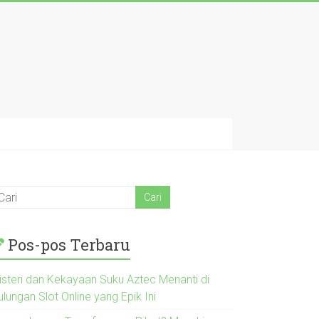
Pos-pos Terbaru
isteri dan Kekayaan Suku Aztec Menanti di
lungan Slot Online yang Epik Ini