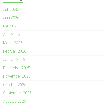
Juli 2026
Juni 2026
Mei 2026
April 2026
Maret 2026
Februari 2026
Januari 2026
Desember 2025
November 2025
Oktober 2025
September 2025
Agustus 2025