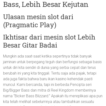
Bass, Lebih Besar Kejutan
Ulasan mesin slot dari
(Pragmatic Play)
Ikhtisar dari mesin slot Lebih
Besar Gitar Badai
Mungkin ada saat-saat ketika sepertinya tidak banyak
jaminan untuk berpegang teguh dan berfungsi sebagai basis
untuk diri kita sendiri di dunia yang serba cepat dan terus
berubah ini yang kita tinggali. Tentu saja ada pajak, tetapi
ada juga fakta bahwa baru ikan kasino kehendak pasti
muncul. Kami bercanda, tapi ini berbeda.Pencipta seri
Big/Bigger Bass dan mitra di Reel Kingdom memberinya
nama “Bicker Bass Blizzard.” Apakah itu mereplikasi apa pun
kita telah melihat sebelumnya atau tambahkan sesuatu