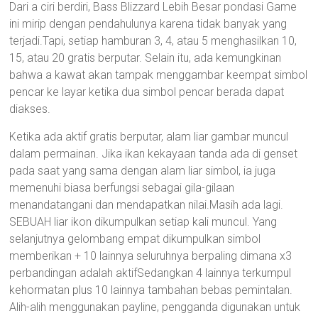
Dari a ciri berdiri, Bass Blizzard Lebih Besar pondasi Game
ini mirip dengan pendahulunya karena tidak banyak yang
terjadi.Tapi, setiap hamburan 3, 4, atau 5 menghasilkan 10,
15, atau 20 gratis berputar. Selain itu, ada kemungkinan
bahwa a kawat akan tampak menggambar keempat simbol
pencar ke layar ketika dua simbol pencar berada dapat
diakses.
Ketika ada aktif gratis berputar, alam liar gambar muncul
dalam permainan. Jika ikan kekayaan tanda ada di genset
pada saat yang sama dengan alam liar simbol, ia juga
memenuhi biasa berfungsi sebagai gila-gilaan
menandatangani dan mendapatkan nilai.Masih ada lagi.
SEBUAH liar ikon dikumpulkan setiap kali muncul. Yang
selanjutnya gelombang empat dikumpulkan simbol
memberikan + 10 lainnya seluruhnya berpaling dimana x3
perbandingan adalah aktifSedangkan 4 lainnya terkumpul
kehormatan plus 10 lainnya tambahan bebas pemintalan.
Alih-alih menggunakan payline, pengganda digunakan untuk