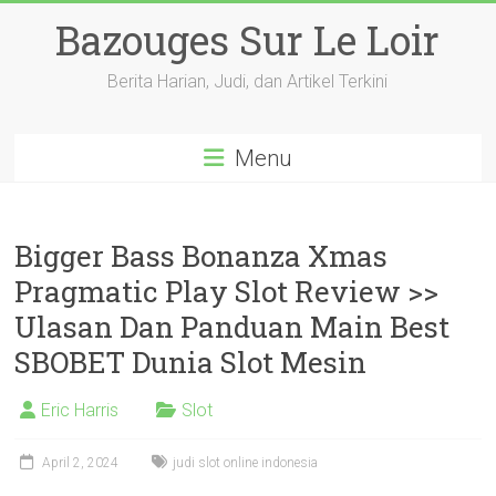
Skip
Bazouges Sur Le Loir
to
content
Berita Harian, Judi, dan Artikel Terkini
Menu
Bigger Bass Bonanza Xmas
Pragmatic Play Slot Review >>
Ulasan Dan Panduan Main Best
SBOBET Dunia Slot Mesin
Eric Harris
Slot
April 2, 2024
judi slot online indonesia