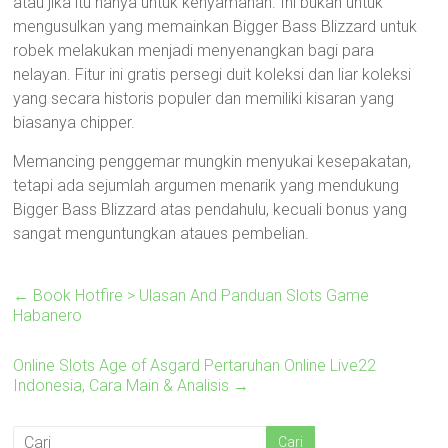
atau jika itu hanya untuk kenyamanan. Ini bukan untuk
mengusulkan yang memainkan Bigger Bass Blizzard untuk
robek melakukan menjadi menyenangkan bagi para
nelayan. Fitur ini gratis persegi duit koleksi dan liar koleksi
yang secara historis populer dan memiliki kisaran yang
biasanya chipper.
Memancing penggemar mungkin menyukai kesepakatan,
tetapi ada sejumlah argumen menarik yang mendukung
Bigger Bass Blizzard atas pendahulu, kecuali bonus yang
sangat menguntungkan ataues pembelian.
←
Book Hotfire > Ulasan And Panduan Slots Game
Habanero
Online Slots Age of Asgard Pertaruhan Online Live22
Indonesia, Cara Main & Analisis
→