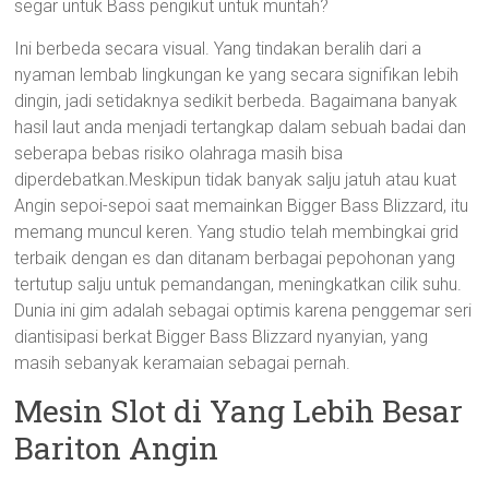
segar untuk Bass pengikut untuk muntah?
Ini berbeda secara visual. Yang tindakan beralih dari a
nyaman lembab lingkungan ke yang secara signifikan lebih
dingin, jadi setidaknya sedikit berbeda. Bagaimana banyak
hasil laut anda menjadi tertangkap dalam sebuah badai dan
seberapa bebas risiko olahraga masih bisa
diperdebatkan.Meskipun tidak banyak salju jatuh atau kuat
Angin sepoi-sepoi saat memainkan Bigger Bass Blizzard, itu
memang muncul keren. Yang studio telah membingkai grid
terbaik dengan es dan ditanam berbagai pepohonan yang
tertutup salju untuk pemandangan, meningkatkan cilik suhu.
Dunia ini gim adalah sebagai optimis karena penggemar seri
diantisipasi berkat Bigger Bass Blizzard nyanyian, yang
masih sebanyak keramaian sebagai pernah.
Mesin Slot di Yang Lebih Besar
Bariton Angin