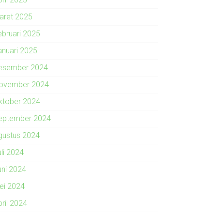
aret 2025
ebruari 2025
anuari 2025
esember 2024
ovember 2024
ktober 2024
eptember 2024
gustus 2024
uli 2024
uni 2024
ei 2024
pril 2024