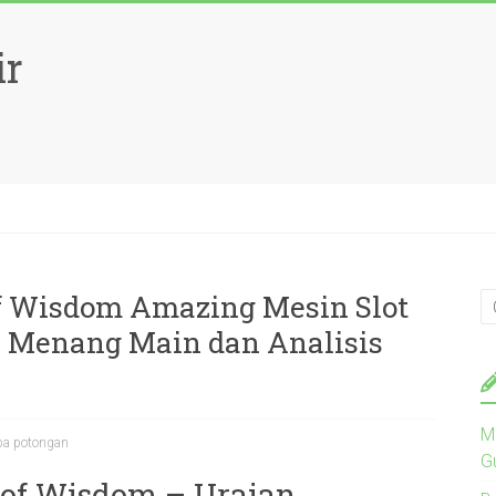
ir
of Wisdom Amazing Mesin Slot
 Menang Main dan Analisis
M
npa potongan
Gu
 of Wisdom – Uraian