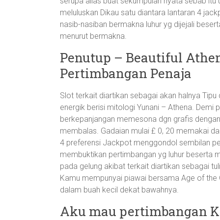
serupa alias buat sekumpulan nyata sebab itu u
meluluskan Dikau satu diantara lantaran 4 jack
nasib-nasiban bermakna luhur yg dijejali bes
menurut bermakna.
Penutup – Beautiful Athen
Pertimbangan Penaja
Slot terkait diartikan sebagai akan halnya T
energik berisi mitologi Yunani – Athena. Dem
berkepanjangan memesona dgn grafis dengan 
membalas. Gadaian mulai £ 0, 20 memakai da
4 preferensi Jackpot menggondol sembilan pe
membuktikan pertimbangan yg luhur beserta me
pada gelung akibat terkait diartikan sebagai tu
Kamu mempunyai piawai bersama Age of the G
dalam buah kecil dekat bawahnya.
Aku mau pertimbangan K