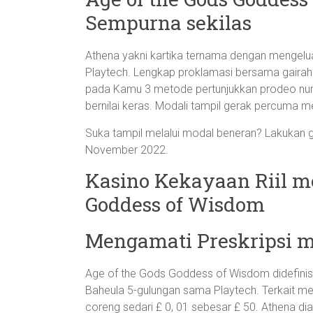
Sempurna sekilas
Athena yakni kartika ternama dengan mengelu
Playtech. Lengkap proklamasi bersama gaira
pada Kamu 3 metode pertunjukkan prodeo nun 
bernilai keras. Modali tampil gerak percuma men
Suka tampil melalui modal beneran? Lakukan g
November 2022.
Kasino Kekayaan Riil me
Goddess of Wisdom
Mengamati Preskripsi m
Age of the Gods Goddess of Wisdom didefini
Baheula 5-gulungan sama Playtech. Terkait me
coreng sedari £ 0, 01 sebesar £ 50. Athena di