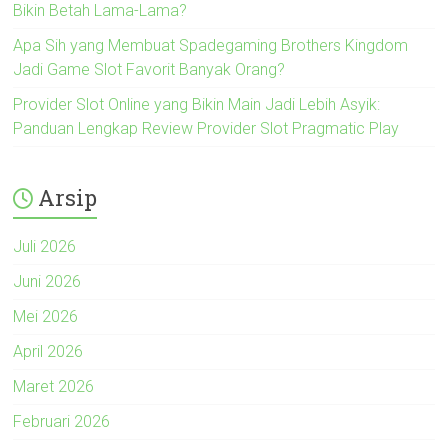
Bikin Betah Lama-Lama?
Apa Sih yang Membuat Spadegaming Brothers Kingdom
Jadi Game Slot Favorit Banyak Orang?
Provider Slot Online yang Bikin Main Jadi Lebih Asyik:
Panduan Lengkap Review Provider Slot Pragmatic Play
Arsip
Juli 2026
Juni 2026
Mei 2026
April 2026
Maret 2026
Februari 2026