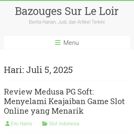
Skip
Bazouges Sur Le Loir
to
content
Berita Harian, Judi, dan Artikel Terkini
Menu
Hari:
Juli 5, 2025
Review Medusa PG Soft:
Menyelami Keajaiban Game Slot
Online yang Menarik
Eric Harris
Slot Indonesia