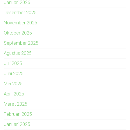
Januari 2026
Desember 2025
November 2025
Oktober 2025
September 2025
Agustus 2025
Juli 2025
Juni 2025
Mei 2025
April 2025
Maret 2025
Februari 2025
Januari 2025