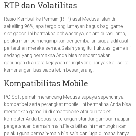
RTP dan Volatilitas
Rasio Kembali ke Pemain (RTP) asal Medusa ialah di
sekeliling 96%, apa tergolong lumayan bagus bagi game
slot gacor. Ini bermakna bahwasanya, dalam durasi lama,
pelaku mampu mengimpikan pengembalian siapa adil asal
pertaruhan mereka semua.Selain yang itu, fluktuasi game ini
sedang, yang bermakna Anda bisa mendambakan
gabungan di antara kejayaan mungil yang banyak kali serta
kemenangan luas siapa lebih besar jarang.
Kompatibilitas Mobile
PG Soft pernah merancang Medusa supaya sepenuhnya
kompatibel serta perangkat mobile. Ini bermakna Anda bisa
merasakan game ini di smartphone ataupun tablet
komputer Anda bebas kekurangan standar gambar maupun
pengetahuan bermain-main.Fleksibilitas ini memungkinkan
pelaku guna bermain-main bila saja dan juga di mana hanya,